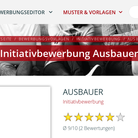
WERBUNGSEDITOR
MUSTER & VORLAGEN
TSEITE
BEWERBUNGSVORLAGEN
INITIATIVBEWERBUNG
AUS
Initiativbewerbung Ausbaue
AUSBAUER
Initiativbewerbung
Ø
9
/
10
(
2
Bewertungen)