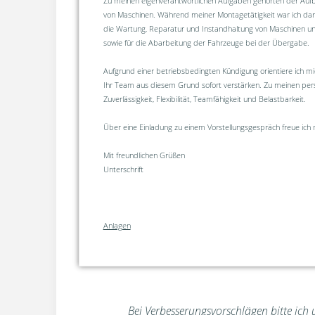
Zu meinen eigenverantwortlichen Aufgaben gehörten der Au
von Maschinen. Während meiner Montagetätigkeit war ich darü
die Wartung, Reparatur und Instandhaltung von Maschinen u
sowie für die Abarbeitung der Fahrzeuge bei der Übergabe.
Aufgrund einer betriebsbedingten Kündigung orientiere ich m
Ihr Team aus diesem Grund sofort verstärken. Zu meinen pers
Zuverlässigkeit, Flexibilität, Teamfähigkeit und Belastbarkeit.
Über eine Einladung zu einem Vorstellungsgespräch freue ich 
Mit freundlichen Grüßen
Unterschrift
Anlagen
Bei Verbesserungsvorschlägen bitte ich