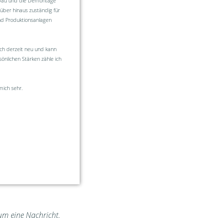
fbau und die Demontage
ber hinaus zuständig für
nd Produktionsanlagen
ich derzeit neu und kann
önlichen Stärken zähle ich
mich sehr.
 um eine Nachricht.