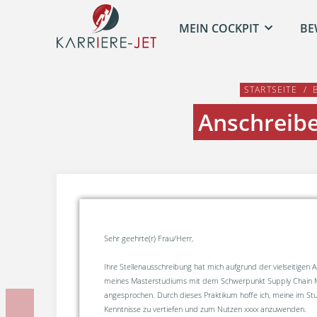
MEIN COCKPIT
BE
STARTSEITE
Anschreib
Sehr geehrte(r) Frau/Herr,
Ihre Stellenausschreibung hat mich aufgrund der vielseitigen
meines Masterstudiums mit dem Schwerpunkt Supply Chain
angesprochen. Durch dieses Praktikum hoffe ich, meine im S
Vorherige Unterlage
Kenntnisse zu vertiefen und zum Nutzen xxxx anzuwenden.