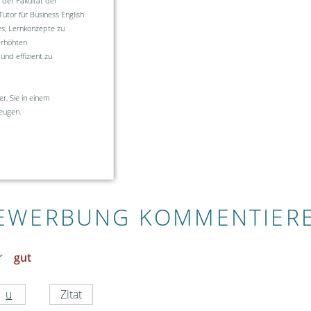
der Fakultät der
utor für Business English
es, Lernkonzepte zu
erhöhten
nd effizient zu
r, Sie in einem
eugen.
EWERBUNG KOMMENTIER
gut