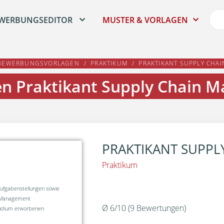
WERBUNGSEDITOR
MUSTER & VORLAGEN
BEWERBUNGSVORLAGEN
PRAKTIKUM
PRAKTIKANT SUPPLY CHA
en Praktikant Supply Chain 
PRAKTIKANT SUPP
Praktikum
 Aufgabenstellungen sowie
 Management
Ø
6
/
10
(
9
Bewertungen)
tudium erworbenen