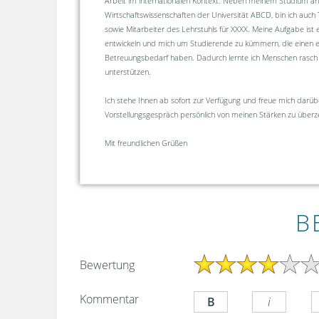
Arbeit im internationalen Kontext. Neben meinem Studium an 
Wirtschaftswissenschaften der Universität ABCD, bin ich auch T
sowie Mitarbeiter des Lehrstuhls für XXXX. Meine Aufgabe ist 
entwickeln und mich um Studierende zu kümmern, die einen 
Betreuungsbedarf haben. Dadurch lernte ich Menschen rasch u
unterstützen.
Ich stehe Ihnen ab sofort zur Verfügung und freue mich darübe
Vorstellungsgespräch persönlich von meinen Stärken zu überz
Mit freundlichen Grüßen
B
Bewertung
Kommentar