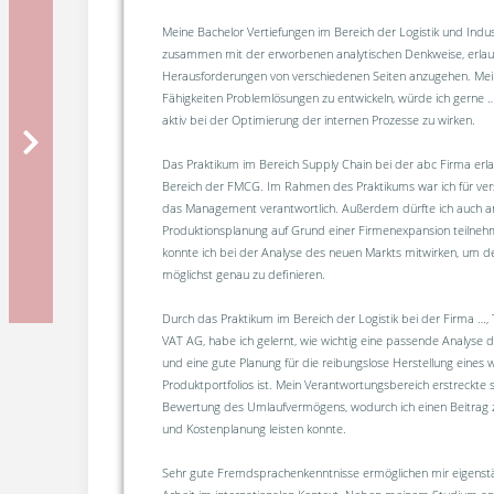
Meine Bachelor Vertiefungen im Bereich der Logistik und Indu
zusammen mit der erworbenen analytischen Denkweise, erla
Herausforderungen von verschiedenen Seiten anzugehen. Mei
Fähigkeiten Problemlösungen zu entwickeln, würde ich gerne …
aktiv bei der Optimierung der internen Prozesse zu wirken.
Das Praktikum im Bereich Supply Chain bei der abc Firma erla
Bereich der FMCG. Im Rahmen des Praktikums war ich für ver
das Management verantwortlich. Außerdem dürfte ich auch an
Produktionsplanung auf Grund einer Firmenexpansion teilneh
konnte ich bei der Analyse des neuen Markts mitwirken, um 
möglichst genau zu definieren.
Durch das Praktikum im Bereich der Logistik bei der Firma …, 
VAT AG, habe ich gelernt, wie wichtig eine passende Analyse d
und eine gute Planung für die reibungslose Herstellung eines
Produktportfolios ist. Mein Verantwortungsbereich erstreckte s
Bewertung des Umlaufvermögens, wodurch ich einen Beitrag zu
und Kostenplanung leisten konnte.
Sehr gute Fremdsprachenkenntnisse ermöglichen mir eigenstä