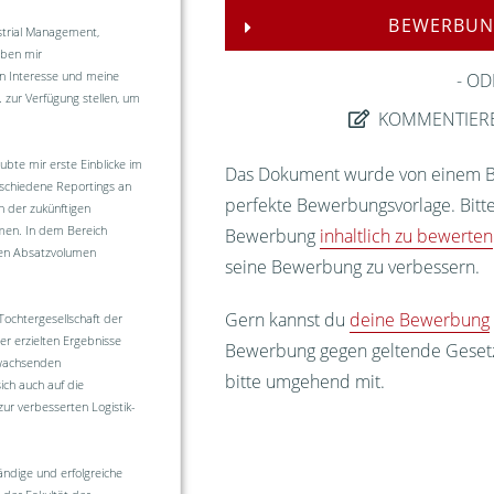
BEWERBUN
strial Management,
uben mir
n Interesse und meine
OD
 zur Verfügung stellen, um
KOMMENTIER
ubte mir erste Einblicke im
Das Dokument wurde von einem Bew
schiedene Reportings an
perfekte Bewerbungsvorlage. Bitte
 der zukünftigen
men. In dem Bereich
Bewerbung
inhaltlich zu bewerten
den Absatzvolumen
seine Bewerbung zu verbessern.
Gern kannst du
deine Bewerbung
Tochtergesellschaft der
er erzielten Ergebnisse
Bewerbung gegen geltende Gesetze
 wachsenden
bitte umgehend mit.
ich auch auf die
r verbesserten Logistik-
ndige und erfolgreiche