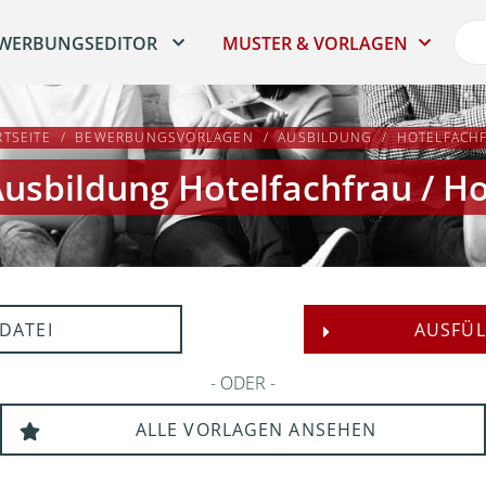
WERBUNGSEDITOR
MUSTER & VORLAGEN
RTSEITE
BEWERBUNGSVORLAGEN
AUSBILDUNG
HOTELFACH
usbildung Hotelfachfrau / H
DATEI
AUSFÜL
ODER
ALLE VORLAGEN ANSEHEN