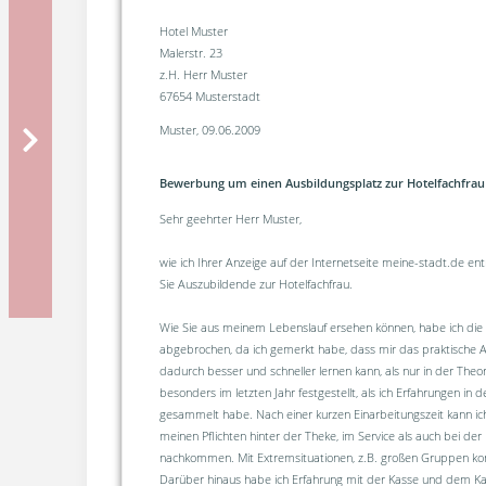
Hotel Muster
Malerstr. 23
z.H. Herr Muster
67654 Musterstadt
Muster, 09.06.2009
Bewerbung um einen Ausbildungsplatz zur Hotelfachfrau i
Sehr geehrter Herr Muster,
wie ich Ihrer Anzeige auf der Internetseite meine-stadt.de e
Sie Auszubildende zur Hotelfachfrau.
Wie Sie aus meinem Lebenslauf ersehen können, habe ich die
abgebrochen, da ich gemerkt habe, dass mir das praktische A
dadurch besser und schneller lernen kann, als nur in der Theor
besonders im letzten Jahr festgestellt, als ich Erfahrungen in
gesammelt habe. Nach einer kurzen Einarbeitungszeit kann ic
meinen Pflichten hinter der Theke, im Service als auch bei der
nachkommen. Mit Extremsituationen, z.B. großen Gruppen ko
Darüber hinaus habe ich Erfahrung mit der Kasse und dem K