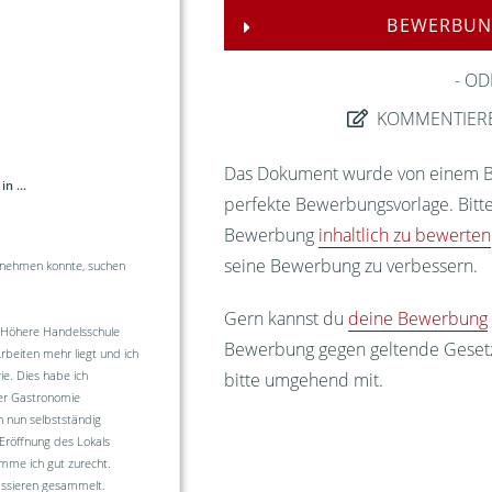
BEWERBUN
OD
KOMMENTIER
Das Dokument wurde von einem Bew
n ...
perfekte Bewerbungsvorlage. Bitte
Bewerbung
inhaltlich zu bewerten
seine Bewerbung zu verbessern.
ntnehmen konnte, suchen
Gern kannst du
deine Bewerbung
 Höhere Handelsschule
Bewerbung gegen geltende Gesetze
rbeiten mehr liegt und ich
ie. Dies habe ich
bitte umgehend mit.
 der Gastronomie
h nun selbstständig
 Eröffnung des Lokals
mme ich gut zurecht.
assieren gesammelt.