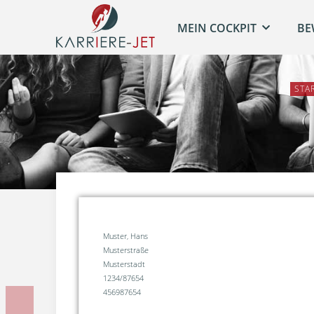
MEIN COCKPIT
BE
STA
Muster, Hans
Musterstraße
Musterstadt
1234/87654
456987654
Vorherige Unterlage