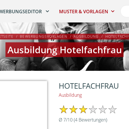
WERBUNGSEDITOR
MUSTER & VORLAGEN
RTSEITE
BEWERBUNGSVORLAGEN
AUSBILDUNG
HOTELFACH
Ausbildung Hotelfachfrau
HOTELFACHFRAU
Ausbildung
Ø
7
/
10
(
4
Bewertungen)