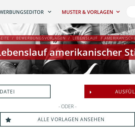
WERBUNGSEDITOR
MUSTER & VORLAGEN
SEITE
BEWERBUNGSVORLAGEN
LEBENSLAUF
AMERIKANISCHE
Lebenslauf amerikanischer Sti
DATEI
AUSFÜL
ODER
ALLE VORLAGEN ANSEHEN