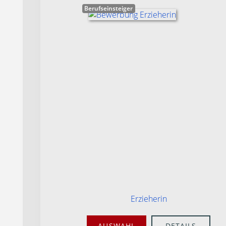
Berufseinsteiger
Erzieherin
AUSWAHL
DETAILS