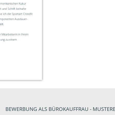
merikanischen Kultur
t und Schrift beinahe
e ich die Sportart Crossfit
 Komponenten Ausdauer-
llt.
 Mitarbeiterin in Ihrem
dung zu einem
BEWERBUNG ALS BÜROKAUFFRAU - MUSTE