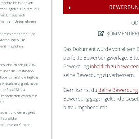
möchte ich in der von
BEWERBUN
fahrungen als Kauffrau für
einen Umzug nach
nz in Ihrem Unternehmen.
OD
KOMMENTIER
Bereich Kreditoren- und
brechnungen. Die
nen täglichen
Das Dokument wurde von einem Bew
perfekte Bewerbungsvorlage. Bitte
leite ich seit Juli 2014
Bewerbung
inhaltlich zu bewerten
t über die PrestaShop
seine Bewerbung zu verbessern.
ops umfasst die tägliche
 Aktualisierung mit neuen
Gern kannst du
deine Bewerbung
mte Social Media
importierten Waren fällt
Bewerbung gegen geltende Gesetze
auf.
bitte umgehend mit.
tschaft und Genauigkeit
freundliche,
mit unseren Kunden,