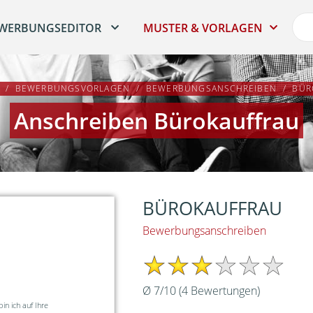
WERBUNGSEDITOR
MUSTER & VORLAGEN
BEWERBUNGSVORLAGEN
BEWERBUNGSANSCHREIBEN
BÜR
Anschreiben Bürokauffrau
BÜROKAUFFRAU
Bewerbungsanschreiben
Ø
7
/
10
(
4
Bewertungen)
n ich auf Ihre