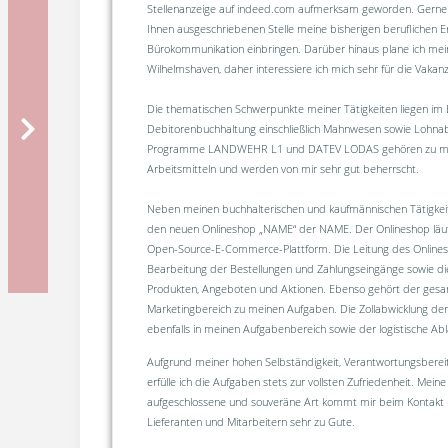
Stellenanzeige auf indeed.com aufmerksam geworden. Gerne 
Ihnen ausgeschriebenen Stelle meine bisherigen beruflichen Er
Bürokommunikation einbringen. Darüber hinaus plane ich m
Wilhelmshaven, daher interessiere ich mich sehr für die Vaka
Die thematischen Schwerpunkte meiner Tätigkeiten liegen im 
Debitorenbuchhaltung einschließlich Mahnwesen sowie Lohna
Programme LANDWEHR L1 und DATEV LODAS gehören zu mei
Arbeitsmitteln und werden von mir sehr gut beherrscht.
Neben meinen buchhalterischen und kaufmännischen Tätigkeiten 
den neuen Onlineshop „NAME“ der NAME. Der Onlineshop läuf
Open-Source-E-Commerce-Plattform. Die Leitung des Onlinesh
Bearbeitung der Bestellungen und Zahlungseingänge sowie die
Produkten, Angeboten und Aktionen. Ebenso gehört der gesa
Marketingbereich zu meinen Aufgaben. Die Zollabwicklung der 
ebenfalls in meinen Aufgabenbereich sowie der logistische Abl
Aufgrund meiner hohen Selbständigkeit, Verantwortungsberei
erfülle ich die Aufgaben stets zur vollsten Zufriedenheit. Meine 
aufgeschlossene und souveräne Art kommt mir beim Kontakt 
Lieferanten und Mitarbeitern sehr zu Gute.