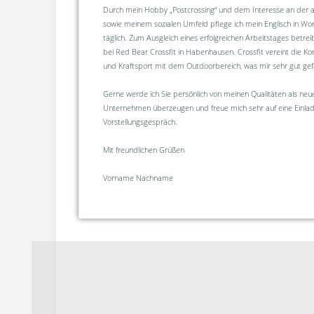
Durch mein Hobby „Postcrossing“ und dem Interesse an der a
sowie meinem sozialen Umfeld pflege ich mein Englisch in Wor
täglich. Zum Ausgleich eines erfolgreichen Arbeitstages betreib
bei Red Bear Crossfit in Habenhausen. Crossfit vereint die
und Kraftsport mit dem Outdoorbereich, was mir sehr gut gefä
Gerne werde ich Sie persönlich von meinen Qualitäten als neue
Unternehmen überzeugen und freue mich sehr auf eine Einla
Vorstellungsgespräch.
Mit freundlichen Grüßen
Vorname Nachname