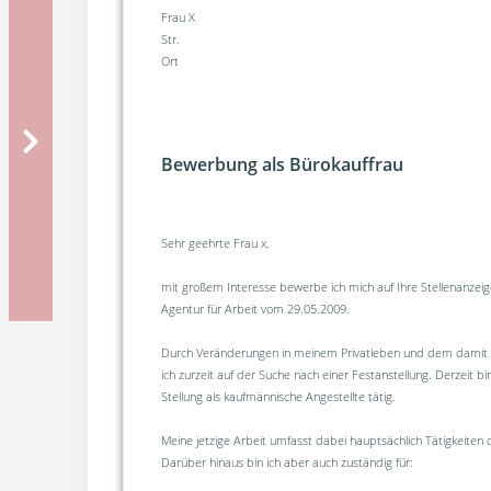
Frau X
Str.
Ort
Bewerbung als Bürokauffrau
Sehr geehrte Frau x,
mit großem Interesse bewerbe ich mich auf Ihre Stellenanzeige
Agentur für Arbeit vom 29.05.2009.
Durch Veränderungen in meinem Privatleben und dem dami
ich zurzeit auf der Suche nach einer Festanstellung. Derzeit bi
Stellung als kaufmännische Angestellte tätig.
Meine jetzige Arbeit umfasst dabei hauptsächlich Tätigkeiten
Darüber hinaus bin ich aber auch zuständig für: