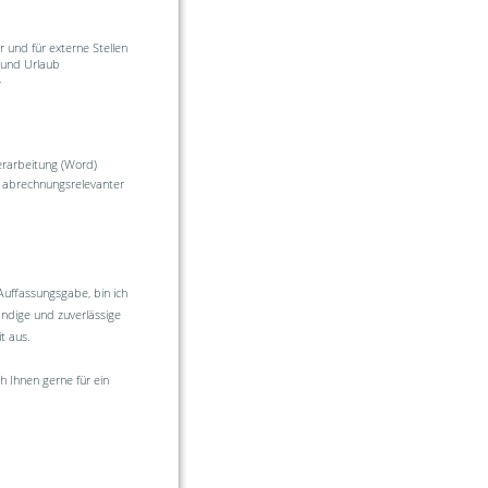
 und für externe Stellen
n und Urlaub
r
verarbeitung (Word)
 abrechnungsrelevanter
Auffassungsgabe, bin ich
ändige und zuverlässige
t aus.
h Ihnen gerne für ein