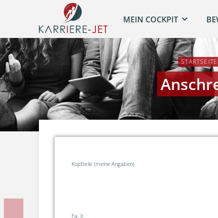
MEIN COCKPIT
BE
STARTSEITE
Anschre
Kopfzeile (meine Angaben)
Vorherige Unterlage
Fa. X