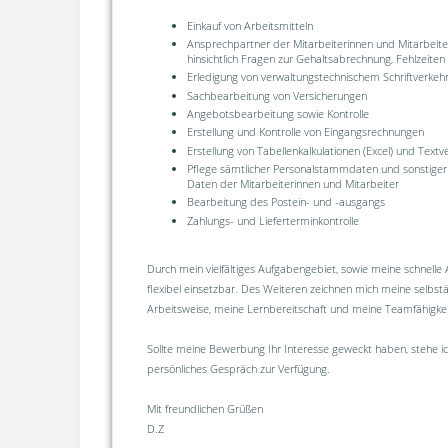
Einkauf von Arbeitsmitteln
Ansprechpartner der Mitarbeiterinnen und Mitarbeiter
hinsichtlich Fragen zur Gehaltsabrechnung, Fehlzeite
Erledigung von verwaltungstechnischem Schriftverkeh
Sachbearbeitung von Versicherungen
Angebotsbearbeitung sowie Kontrolle
Erstellung und Kontrolle von Eingangsrechnungen
Erstellung von Tabellenkalkulationen (Excel) und Text
Pflege sämtlicher Personalstammdaten und sonstiger
Daten der Mitarbeiterinnen und Mitarbeiter
Bearbeitung des Postein- und -ausgangs
Zahlungs- und Lieferterminkontrolle
Durch mein vielfältiges Aufgabengebiet, sowie meine schnelle 
flexibel einsetzbar. Des Weiteren zeichnen mich meine selbst
Arbeitsweise, meine Lernbereitschaft und meine Teamfähigkei
Sollte meine Bewerbung Ihr Interesse geweckt haben, stehe ic
persönliches Gespräch zur Verfügung.
Mit freundlichen Grüßen
D.Z