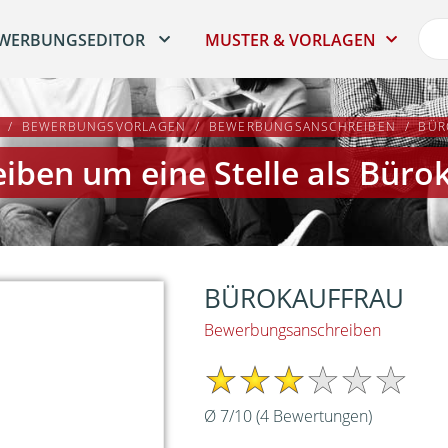
WERBUNGSEDITOR
MUSTER & VORLAGEN
BEWERBUNGSVORLAGEN
BEWERBUNGSANSCHREIBEN
BÜR
iben um eine Stelle als Büro
BÜROKAUFFRAU
Bewerbungsanschreiben
Ø
7
/
10
(
4
Bewertungen)