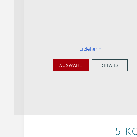
Erzieherin
AUSWAHL
DETAILS
5 K