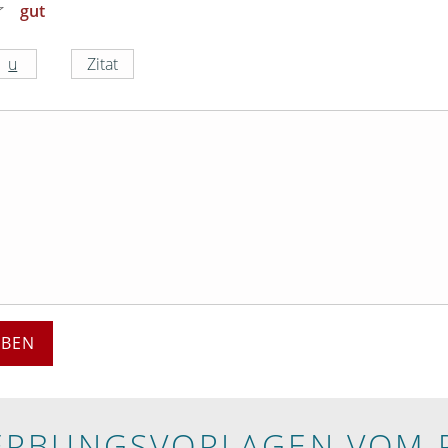
gut
EBEN
RBUNGS­VORLAGEN VOM 