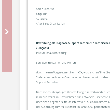
South East Asia
Singapur
Abteilung:
After-Sales Organisation
Bewerbung als Diagnose Support Techniker / Technische
/ Singapur
Ihre Stellenausschreibung
Sehr geehrte Damen und Herren,
durch meinen Vorgesetzten, Herrn XXX, wurde ich auf Ihre übe
Stellenausschreibung aufmerksam und bewerbe mich daher ge
Support Techniker.
Nach meiner diesjährigen Weiterbildung zum zertifizierten Se
mich nun weiter im Unternehmen XXX entwickeln. Eine Stelle 
über einen längeren Zeitraum interessiert. Auch aus diesem 
der Ausbildung zum Kfz-Elektriker im Jahre 2000 permanent w