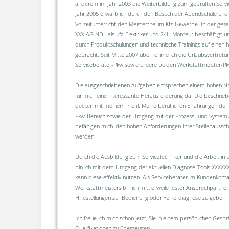
anderem im Jahr 2003 die Weiterbildung zum geprüften Servic
Jahr 2005 erwarb ich durch den Besuch der Abendschule und
Vollzeitunterricht den Meistertitel im Kfz-Gewerbe. In der gesa
XXX AG NDL als Kfz-Elektriker und 24H Monteur beschäftigt 
durch Produktschulungen und technische Trainings auf einen
gebracht. Seit Mitte 2007 übernehme ich die Urlaubsvertretun
Serviceberater-Pkw sowie unsere beiden Werkstattmeister-Pk
Die ausgeschriebenen Aufgaben entsprechen einem hohen Niv
für mich eine interessante Herausforderung da. Die beschri
decken mit meinem Profil. Meine beruflichen Erfahrungen der
Pkw-Bereich sowie der Umgang mit der Prozess- und Systeml
befähigen mich, den hohen Anforderungen Ihrer Stellenaussch
werden.
Durch die Ausbildung zum Servicetechniker und die Arbeit in
bin ich mit dem Umgang der aktuellen Diagnose-Tools XXXXXX
kann diese effektiv nutzen. Als Serviceberater im Kundenkont
Werkstattmeisters bin ich mittlerweile fester Ansprechpartne
Hilfestellungen zur Bedienung oder Fehlerdiagnose zu geben.
Ich freue ich mich schon jetzt, Sie in einem persönlichen Ges
Qualifikationen zu überzeugen.