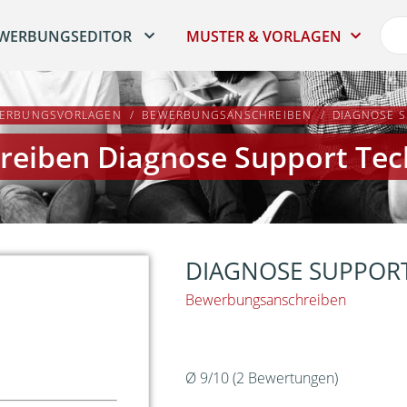
WERBUNGSEDITOR
MUSTER & VORLAGEN
ERBUNGSVORLAGEN
BEWERBUNGSANSCHREIBEN
DIAGNOSE S
reiben Diagnose Support Tec
DIAGNOSE SUPPORT
Bewerbungsanschreiben
Ø
9
/
10
(
2
Bewertungen)