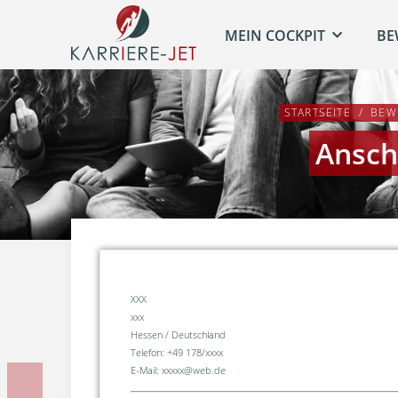
MEIN COCKPIT
BE
STARTSEITE
BEW
Ansch
XXX
xxx
Hessen / Deutschland
Telefon: +49 178/xxxx
E-Mail: xxxxx@web.de
Vorherige Unterlage