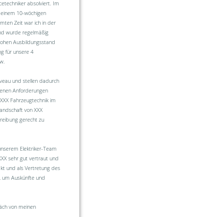
etechniker absolviert. Im
 einem 10-wöchigen
mten Zeit war ich in der
und wurde regelmäßig
 hohen Ausbildungsstand
g für unsere 4
w.
eau und stellen dadurch
ebenen Anforderungen
 XXX Fahrzeugtechnik im
andschaft von XXX
reibung gerecht zu
 unserem Elektriker-Team
XX sehr gut vertraut und
akt und als Vertretung des
r, um Auskünfte und
präch von meinen