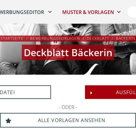
WERBUNGSEDITOR
MUSTER & VORLAGEN
STARTSEITE
BEWERBUNGSVORLAGEN
DECKBLATT
BÄCKERIN
Deckblatt Bäckerin
DATEI
AUSFÜL
ODER
ALLE VORLAGEN ANSEHEN