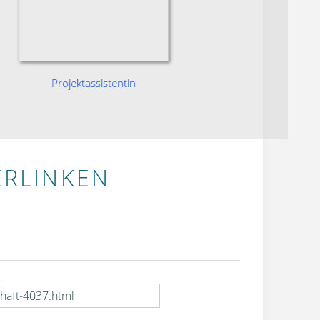
Projektassistentin
Luftsic
ERLINKEN