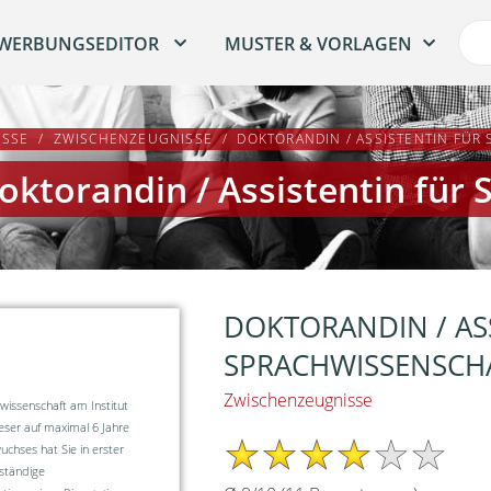
WERBUNGSEDITOR
MUSTER & VORLAGEN
ISSE
ZWISCHENZEUGNISSE
DOKTORANDIN / ASSISTENTIN FÜR
ktorandin / Assistentin für
DOKTORANDIN / AS
SPRACHWISSENSCH
Zwischenzeugnisse
chwissenschaft am Institut
eser auf maximal 6 Jahre
uchses hat Sie in erster
ständige