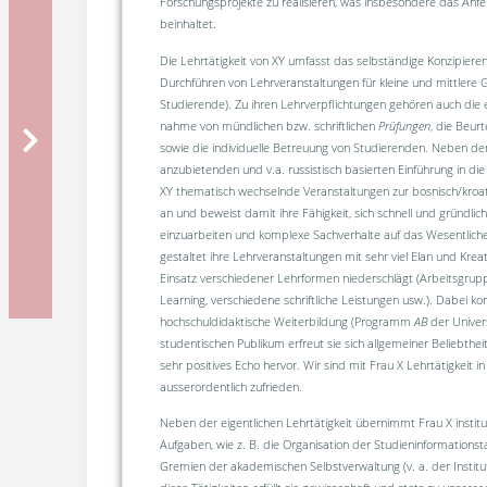
Forschungsprojekte zu realisieren, was insbesondere das Anfe
beinhaltet.
Die Lehrtätigkeit von XY umfasst das selbständige Konzipiere
Durchführen von Lehrveranstaltungen für kleine und mittlere 
Studierende). Zu ihren Lehr­verpflichtungen gehören auch die ei
nahme von münd­lichen bzw. schrift­lichen
Prüfungen
, die Beurt
sowie die individuelle Betreuung von Studierenden. Neben der
anzubietenden und v.a. russistisch basier­ten Einführung in di
XY thematisch wechselnde Veranstaltungen zur bosnisch/kroati
an und beweist damit ihre Fähigkeit, sich schnell und gründli
einzuarbeiten und komplexe Sachverhalte auf das Wesentliche
gestaltet ihre Lehr­veran­stal­tun­gen mit sehr viel Elan und Kreat
Einsatz verschiedener Lehrformen niederschlägt (Arbeitsgrupp
Learning, verschiedene schriftliche Leistungen usw.). Dabei ko
hochschuldidaktische Weiterbildung (Programm
AB
der Univer
studenti­schen Publi­kum erfreut sie sich allgemeiner Beliebtheit,
sehr posi­ti­ves Echo hervor. Wir sind mit Frau X Lehrtätigkeit in
ausserordentlich zufrieden.
Neben der eigentlichen Lehrtätigkeit übernimmt Frau X institu
Aufgaben, wie z. B. die Organisation der Studieninformationst
Gremien der akademischen Selbstverwaltung (v. a. der Institu