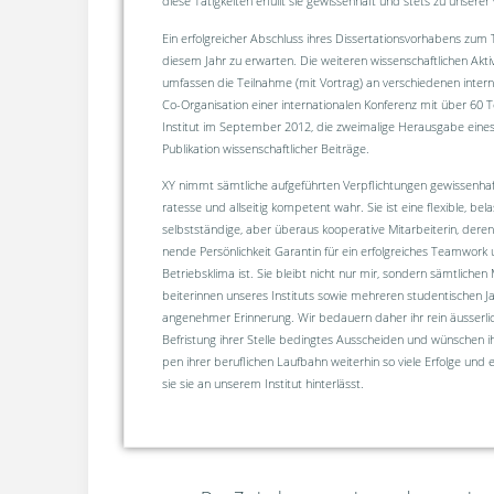
diese Tätigkeiten erfüllt sie gewissenhaft und stets zu unserer 
Ein erfolgreicher Abschluss ihres Dissertationsvorhabens zum 
diesem Jahr zu erwarten. Die weiteren wissenschaftlichen Akti
umfassen die Teilnahme (mit Vortrag) an verschiedenen intern
Co-Organisation einer internationalen Konferenz mit über 6
Institut im September 2012, die zweimalige Herausgabe ein
Publikation wissenschaftlicher Beiträge.
XY nimmt sämtliche aufgeführten Verpflichtungen gewissenhaft, 
ratesse und allseitig kompetent wahr. Sie ist eine fle­xible, bel
selbst­ständige, aber überaus koope­rative Mitarbeiterin, deren 
nende Per­sönlich­keit Garantin für ein erfolgreiches Teamwor
Betriebs­klima ist. Sie bleibt nicht nur mir, sondern sämtlichen
beiterinnen unseres In­stituts sowie meh­re­ren studentischen J
angenehmer Erinnerung. Wir be­dauern daher ihr rein äusserlich
Befristung ihrer Stelle bedingtes Ausscheiden und wün­schen ih
pen ihrer beruflichen Lauf­bahn weiterhin so viele Erfolge und e
sie sie an unse­rem Insti­tut hinterlässt.