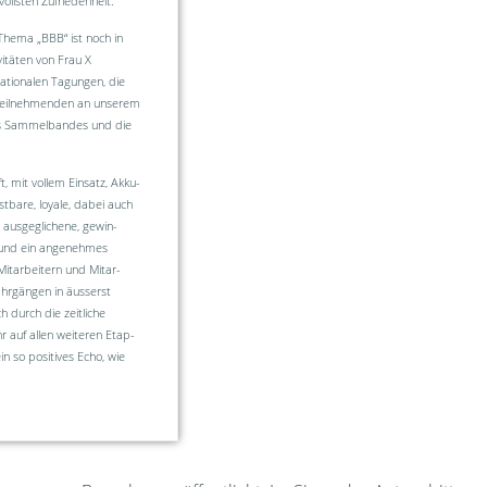
vollsten Zufriedenheit.
Thema „BBB“ ist noch in
vitäten von Frau X
ationalen Tagungen, die
0 Teilnehmenden an unserem
es Sammelbandes und die
mit vol­lem Einsatz, Ak­ku­
astbare, loyale, dabei auch
ausge­gli­chene, gewin­
k und ein angenehmes
 Mitarbeitern und Mitar­
ahrgängen in äus­serst
 durch die zeitliche
r auf allen weiteren Etap­
in so positives Echo, wie