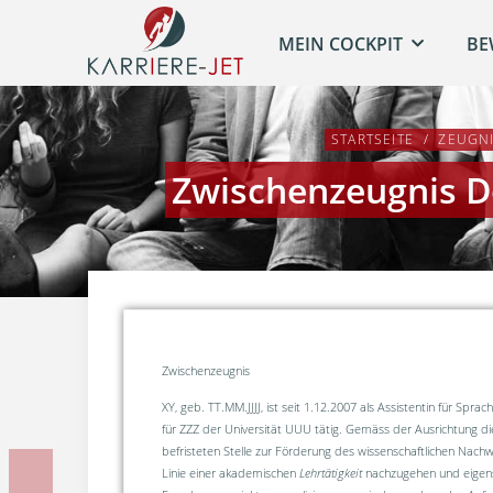
MEIN COCKPIT
BE
STARTSEITE
ZEUGN
Zwischenzeugnis Do
Zwischenzeugnis
XY, geb. TT.MM.JJJJ, ist seit 1.12.2007 als Assistentin für Spra
für ZZZ der Universität UUU tätig. Gemäss der Aus­richtung di
befristeten Stelle zur För­derung des wissenschaftlichen Nach­w
Linie einer akade­mi­schen
Lehrtätigkeit
nachzu­gehen und eigen