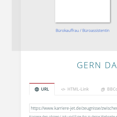
äftsführung
Bürokauffrau / Büroassistentin
GERN DA
URL
HTML-Link
BBC
Kopiere den obigen Link und füge ihn in deine Webseite e