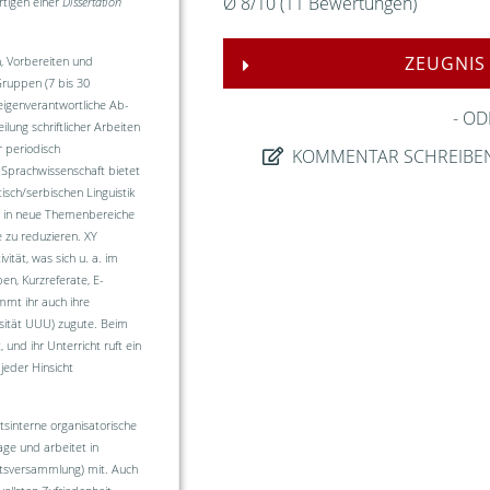
Ø
8
/
10
(
11
Bewertungen)
rtigen einer
Dissertation
ZEUGNIS
n, Vorbereiten und
Gruppen (7 bis 30
gen­ver­ant­wortliche Ab­
OD
eilung schriftlicher Arbeiten
 periodisch
KOMMENTAR SCHREIBE
e Sprachwissenschaft bietet
sch/serbischen Linguistik
ch in neue Themenbereiche
 zu reduzieren. XY
ivität, was sich u. a. im
en, Kurzreferate, E-
mmt ihr auch ihre
sität UUU) zugute. Beim
 und ihr Unter­richt ruft ein
 jeder Hinsicht
tsinterne organisatorische
age und arbeitet in
ts­ver­sammlung) mit. Auch