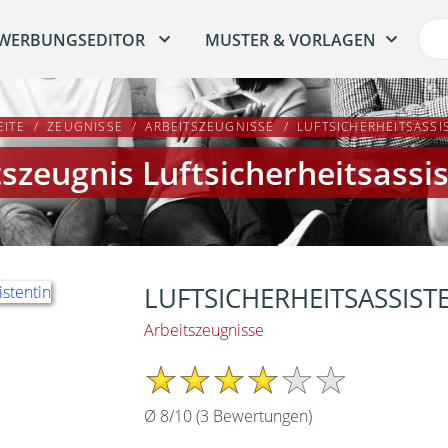
WERBUNGSEDITOR
MUSTER & VORLAGEN
EITE
ZEUGNISSE
ARBEITSZEUGNISSE
LUFTSICHERHEITSASSI
szeugnis Luftsicherheitsassi
LUFTSICHERHEITSASSIST
Arbeitszeugnisse
Ø
8
/
10
(
3
Bewertungen)