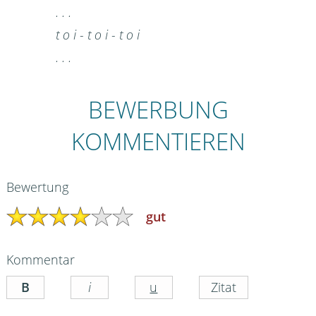
. . .
t o i - t o i - t o i
. . .
BEWERBUNG
KOMMENTIEREN
Bewertung
gut
Kommentar