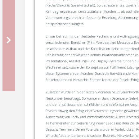
(Kirche/Diakonie, Sozialwirtschaft). So betreute er u.a. zwei Ja
Kampagnenzeitraum umsatzstärksten Kunden, ... als auch die
Verantwortungsbereich umfasste die Erstellung, Abstimmun
entsprechender Budgets.
Er war betraut mit der Hersteller-Recherche und Auftragsver
verschiedensten Bereichen (Print, Werbeartikel, Messebau, Eve
teilweise den Aufbau und der Koordination ineinandergreifende
Realisierung der entwickelten Kommunikationsmaßnahmen (z
Präsentations-, Ausstellungs- und Display-Systeme für den b
Wechseleinsatz) sowie der Konzeption von Fullfillment-Lösun
dieser Systeme an den Kunden. Durch die fortwährende Komm
Stakeholdern und Hierarchie-Ebenen konnte der Projekt-Erfol
Zusätzlich wurde er In den letzten Monaten hauptverantwortl
Neukunden beauftragt. So konnte er durch Datenbank-Selekt
und der anschliessenden schriftlichen und telefonischen Ans
Phasen hinweg den Erfolg einer Veranstaltungsreihe gewährlei
Auswertung von Fach- und Wirtschaftspresse, Ausstellerverze
Teilnehmerlisten zur Generierung neuer Leads mit dem Ziel d
Besuchs-Terminen. Deren Potenzial wurde im Vorfeld durch R
Wirtschaftsdatenbanken und sozialen Business-Netzwerken qual