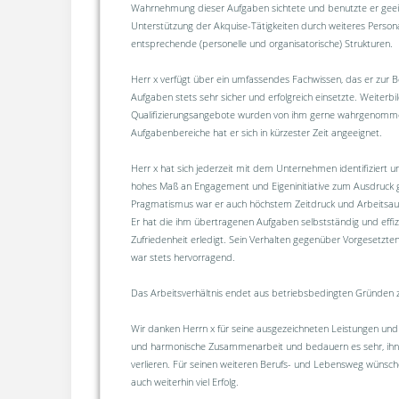
Wahrnehmung dieser Aufgaben sichtete und benutzte er gee
Unterstützung der Akquise-Tätigkeiten durch weiteres Persona
entsprechende (personelle und organisatorische) Strukturen.
Herr x verfügt über ein umfassendes Fachwissen, das er zur B
Aufgaben stets sehr sicher und erfolgreich einsetzte. Weiterb
Qualifizierungsangebote wurden von ihm gerne wahrgenomm
Aufgabenbereiche hat er sich in kürzester Zeit angeeignet.
Herr x hat sich jederzeit mit dem Unternehmen identifiziert u
hohes Maß an Engagement und Eigeninitiative zum Ausdruck g
Pragmatismus war er auch höchstem Zeitdruck und Arbeitsa
Er hat die ihm übertragenen Aufgaben selbstständig und effizi
Zufriedenheit erledigt. Sein Verhalten gegenüber Vorgesetzten
war stets hervorragend.
Das Arbeitsverhältnis endet aus betriebsbedingten Gründen 
Wir danken Herrn x für seine ausgezeichneten Leistungen und
und harmonische Zusammenarbeit und bedauern es sehr, ihn a
verlieren. Für seinen weiteren Berufs- und Lebensweg wünsch
auch weiterhin viel Erfolg.