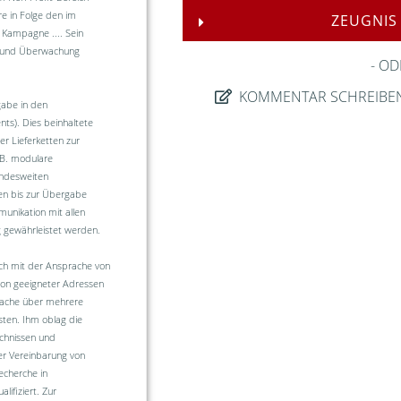
hre in Folge den im
ZEUGNIS
 Kampagne .... Sein
g und Überwachung
OD
KOMMENTAR SCHREIBE
gabe in den
nts). Dies beinhaltete
r Lieferketten zur
.B. modulare
undesweiten
gen bis zur Übergabe
unikation mit allen
g gewährleistet werden.
ich mit der Ansprache von
ion geeigneter Adressen
prache über mehrere
sten. Ihm oblag die
ichnissen und
er Vereinbarung von
echerche in
ifiziert. Zur