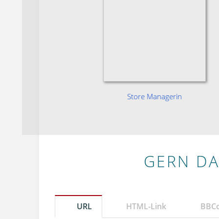
ntin
Store Managerin
GERN DA
URL
HTML-Link
BBC