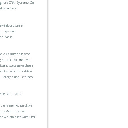
ignete CRM-Systeme. Zur
l schaffte er
ewältigung seiner
ildungs- und
en. Neue
nd dies durch ein sehr
ebracht. Mit kreativem
ufwand stets gewachsen.
ent zu unserer vollsten
, Kollegen und Externen
zum 30.11.2017.
 die immer konstruktive
ls Mitarbeiter zu
en wir ihm alles Gute und