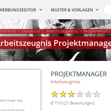
WERBUNGSEDITOR
MUSTER & VORLAGEN
TARTSEITE
ZEUGNISSE
ARBEITSZEUGNISSE
PROJEKTMANAG
rbeitszeugnis Projektmanag
PROJEKTMANAGER
Arbeitszeugnisse
rojektmanager tätig.
Ø
7
/
10
(
21
Bewertungen)
 Non-Profit-Bereich