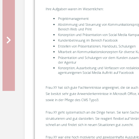
Ihre Aufgaben waren im Wesentlichen:
Projektmanagement
Abstimmung und Steuerung von Kommunikationsproj
Bereich Web und Print
Konzeption und Präsentation von Social Media Kamp
Kundenbetreuung im Bereich Facebook
Erstellen von Präsentationen, Handouts, Schulungen
Mitarbeit an Kommunikationskonzepten für diverse K
Präsentation und Schulungen vor dem Kunden zusa
der Agentur
Konzeption, Ausarbeitung und Verfassen von redaktion
agentureigenen Social Media Auftritt auf Facebook
Frau XY hat sich gute Fachkenntnisse angeeignet, die sie auch
Sie besitzt sehr gute Anwenderkenntnisse in Microsoft Office,
sowie in der Pflege des CMS Typo3.
Frau XY geht systematisch an die Dinge heran. Sie kann Sachve
strukturieren und gut darstellen. Sie reagiert flexibel auf Ver
schnell an und findet sich in neuen Situationen gut zurecht.
Frau XY war eine hoch motivierte und gewissenhafte Auszubil