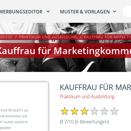
WERBUNGSEDITOR
MUSTER & VORLAGEN
GNISSE
PRAKTIKUM UND AUSBILDUNG
KAUFFRAU FÜR MARKET
Kauffrau für Marketingkomm
KAUFFRAU FÜR MA
Praktikum und Ausbildung
10 bis 05.022013 zur
 die Kenntnisse und
Ø
7
/
10
(
6
Bewertungen)
 XY wurde sowohl im
ebildet.