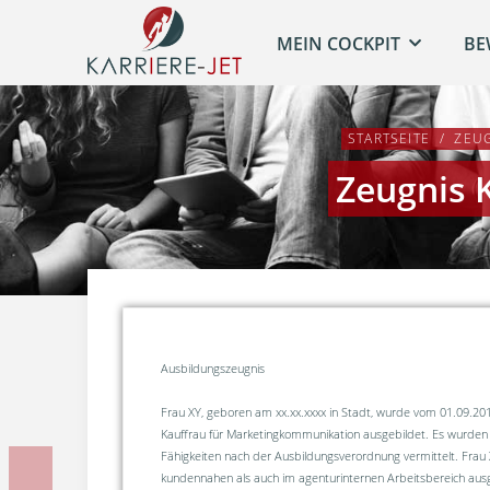
MEIN COCKPIT
BE
STARTSEITE
ZEU
Zeugnis 
Ausbildungszeugnis
Frau XY, geboren am xx.xx.xxxx in Stadt, wurde vom 01.09.20
Kauffrau für Marketingkommunikation ausgebildet. Es wurden
Fähigkeiten nach der Ausbildungsverordnung vermittelt. Frau
kundennahen als auch im agenturinternen Arbeitsbereich ausg