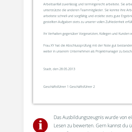
Arbeitsanfall zuverlässig und termingerecht arbeitete. Sie arbe
unterstützte die anderen Teammitglieder. Sie konnte ihre Arbe
arbeitete schnell und sorgfältig und erzielte stets gute Ergebni
gestellten Aufgaben stets zu unserer vollen Zufriedenheit erfüll
Ihr Verhalten gegenüber Vorgesetzten, Kollegen und Kunden wa
Frau XY hat die Abschlussprüfung mit der Note gut bestanden
weiter in unserem Unternehmen als Projektmanager zu beschä
Stadt, den 28.05.2013
Geschäftsführer 1 Geschäftsführer 2
Das Ausbildungszeugnis wurde von ein
Lesen zu bewerten. Gern kannst du 