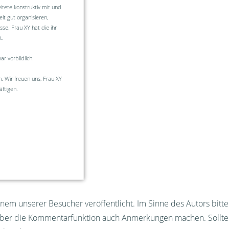
itete konstruktiv mit und
it gut organisieren,
sse. Frau XY hat die ihr
t.
r vorbildlich.
. Wir freuen uns, Frau XY
ftigen.
em unserer Besucher veröffentlicht. Im Sinne des Autors bitt
über die Kommentarfunktion auch Anmerkungen machen. Sollt