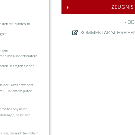
ZEUGNIS
OD
ekten mit Kunden im
KOMMENTAR SCHREIBE
agnen
unden
mmen mit Kundenberatern
ellen Beiträgen für den
 in der Praxis anwendet.
 im CRM-System Julitec
rhalte analysieren,
änderungen, passt sich
dende, die auch bei hohem