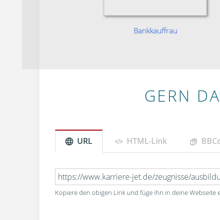
rau
Bankkauffrau
GERN DA
URL
HTML-Link
BBC
Kopiere den obigen Link und füge ihn in deine Webseite e