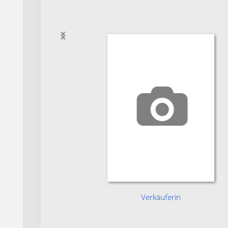
n
Verkäuferin