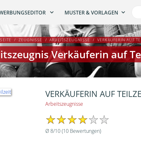
WERBUNGSEDITOR
MUSTER & VORLAGEN
SEITE
ZEUGNISSE
ARBEITSZEUGNISSE
VERKÄUFERIN AUF TE
itszeugnis Verkäuferin auf Tei
VERKÄUFERIN AUF TEILZE
Arbeitszeugnisse
Ø
8
/
10
(
10
Bewertungen)