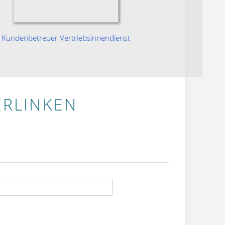
Kundenbetreuer Vertriebsinnendienst
Ku
ERLINKEN