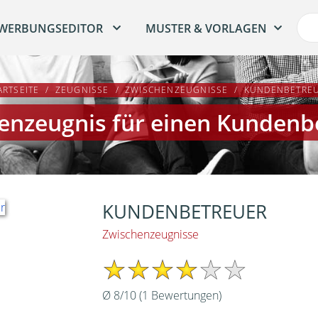
WERBUNGSEDITOR
MUSTER & VORLAGEN
ARTSEITE
ZEUGNISSE
ZWISCHENZEUGNISSE
KUNDENBETRE
enzeugnis für einen Kundenb
KUNDENBETREUER
Zwischenzeugnisse
Ø
8
/
10
(
1
Bewertungen)