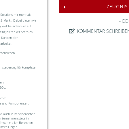
ZEUGNIS
Solutions mit mehr als
OD
S-Markt. Dabei bieten wir
welche individuell auf
KOMMENTAR SCHREIBE
g bieten wir State-of-
en Kunden den
arbeiter.
entlichen:
 -steuerung für komplexe
en.
ySQL.
i.com
me und Komponenten.
nd auch in Randbereichen
Unternehmen stets in
r war in allen Bereichen
emstellungen.