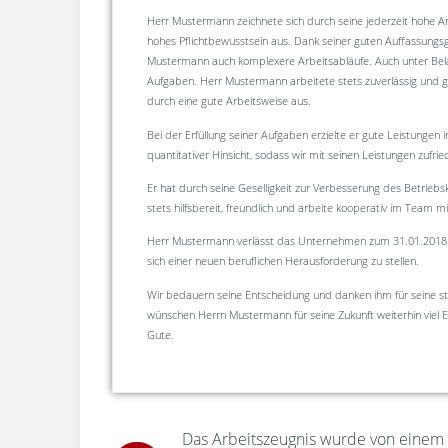
Herr Mustermann zeichnete sich durch seine jederzeit hohe A
hohes Pflichtbewusstsein aus. Dank seiner guten Auffassungs
Mustermann auch komplexere Arbeitsabläufe. Auch unter Belas
Aufgaben. Herr Mustermann arbeitete stets zuverlässig und ge
durch eine gute Arbeitsweise aus.
Bei der Erfüllung seiner Aufgaben erzielte er gute Leistungen i
quantitativer Hinsicht, sodass wir mit seinen Leistungen zufri
Er hat durch seine Geselligkeit zur Verbesserung des Betriebs
stets hilfsbereit, freundlich und arbeite kooperativ im Team mi
Herr Mustermann verlässt das Unternehmen zum 31.01.2018
sich einer neuen beruflichen Herausforderung zu stellen.
Wir bedauern seine Entscheidung und danken ihm für seine ste
wünschen Herrn Mustermann für seine Zukunft weiterhin viel Er
Gute.
Das Arbeitszeugnis wurde von einem u