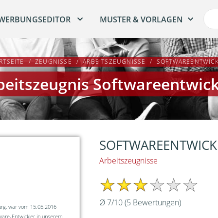
WERBUNGSEDITOR
MUSTER & VORLAGEN
RTSEITE
ZEUGNISSE
ARBEITSZEUGNISSE
SOFTWAREENTWIC
beitszeugnis Softwareentwick
SOFTWAREENTWICK
Arbeitszeugnisse
Ø
7
/
10
(
5
Bewertungen)
rg, war vom 15.05.2016
ware-Entwickler in unserem