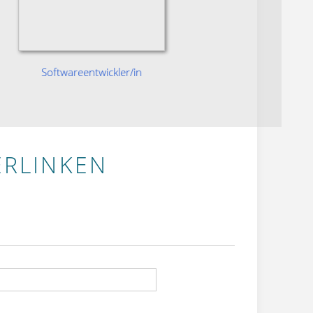
Softwareentwickler/in
Frontend
ERLINKEN