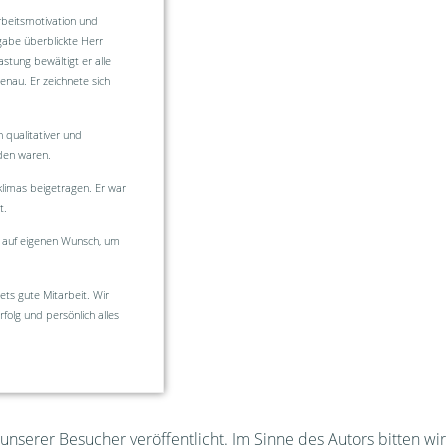
rbeitsmotivation und
gabe überblickte Herr
tung bewältigt er alle
nau. Er zeichnete sich
n qualitativer und
eden waren.
klimas beigetragen. Er war
t.
 auf eigenen Wunsch, um
ts gute Mitarbeit. Wir
folg und persönlich alles
nserer Besucher veröffentlicht. Im Sinne des Autors bitten wi