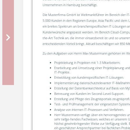
Unternehmen in Hamburg beschäftigt.
Die Musterfirma GmbH ist Weltmarktführer im Bereich der IT-
5.000 Kunden in den Regionen Europe, Asia Pacific und dem U
ein breites Spektrum an branchenspezifischen IT-Lösungen an, 
Kundenwünsche angepasst werden. Im Bereich Cloud-Computin
the-Art Technik an, die immer einsatzbereit ist und so unser
entscheidenden Vorteil bringt. Aktuell beschäftigen wir 850 Mit
Zu den Aufgaben von Herrn Max Mustermann gehörten im Wes
Projektleitung in Projekten mit 1-3 Mitarbeitern.
Erarbeitung und Umsetzung einer Projektplanung und
IT-Projekte.
Entwicklung von kundenspezifischen IT-Lösungen.
Implementierung datenschutzrelevanter IT-Maßnahm
Erstellung der Datenbankarchitektur auf Basis von M
Betreuung von Kunden im Second-Level-Support.
Erstellung und Pflege des Zeugnisportals zeugnisprof
Test- und Prüfmanagement der eingesetzten Syste
Analyse von internen IT-Prozessen und Verfahren.
Herr Mustermann verfügt über ein hervorragendes u
sehr tiefge-hendes Fachwissen, welches er unserem 
höchst gewinnbringender Weise zur Verfügung stellt. E
ein geschätzter Ansprechpartner bei fachlichen Probl