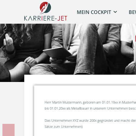
MEIN COCKPIT
BE
Herr Martin Mustermann, geboren am 01.01.19xx in Musterha
bis 01.01.20xx als Metallbauer in unserem Unternehmen besch
Das Unternehmen XYZ wurde 200x gegründet und macht dieses
Sätze zum Unternehmen)