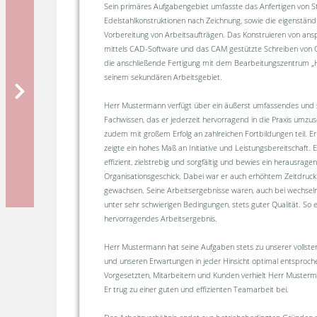
Sein primäres Aufgabengebiet umfasste das Anfertigen von S
Edelstahlkonstruktionen nach Zeichnung, sowie die eigenstän
Vorbereitung von Arbeitsaufträgen. Das Konstruieren von ans
mittels CAD-Software und das CAM gestützte Schreiben vo
die anschließende Fertigung mit dem Bearbeitungszentrum „
seinem sekundären Arbeitsgebiet.
Herr Mustermann verfügt über ein äußerst umfassendes und s
Fachwissen, das er jederzeit hervorragend in die Praxis umzu
zudem mit großem Erfolg an zahlreichen Fortbildungen teil. Er
zeigte ein hohes Maß an Initiative und Leistungsbereitschaft. E
effizient, zielstrebig und sorgfältig und bewies ein herausrage
Organisationsgeschick. Dabei war er auch erhöhtem Zeitdruc
gewachsen. Seine Arbeitsergebnisse waren, auch bei wechse
unter sehr schwierigen Bedingungen, stets guter Qualität. So er
hervorragendes Arbeitsergebnis.
Herr Mustermann hat seine Aufgaben stets zu unserer vollsten
und unseren Erwartungen in jeder Hinsicht optimal entsproc
Vorgesetzten, Mitarbeitern und Kunden verhielt Herr Musterma
Er trug zu einer guten und effizienten Teamarbeit bei.