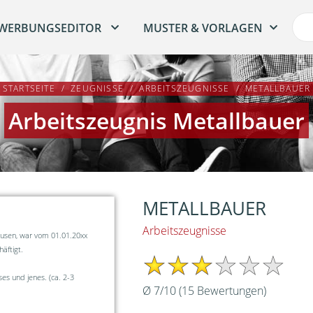
WERBUNGSEDITOR
MUSTER & VORLAGEN
STARTSEITE
ZEUGNISSE
ARBEITSZEUGNISSE
METALLBAUER
Arbeitszeugnis Metallbauer
METALLBAUER
Arbeitszeugnisse
usen, war vom 01.01.20xx
äftigt.
 und jenes. (ca. 2-3
Ø
7
/
10
(
15
Bewertungen)