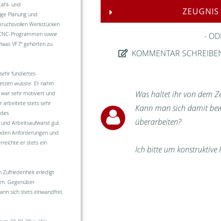
tahl- und
ZEUGNIS
dige Planung und
pruchsvollen Werkstücken
n CNC-Programmen sowie
OD
Haas VF7“ gehörten zu
KOMMENTAR SCHREIBE
ehr fundiertes
setzen wusste. Er nahm
Was haltet ihr von dem Z
 war sehr motiviert und
r arbeitete stets sehr
Kann man sich damit bewe
ndes
überarbeiten?
k und Arbeitsaufwand gut
lnden Anforderungen und
reichte er stets ein
Ich bitte um konstruktive K
 Zufriedenheit erledigt
hen. Gegenüber
nn sich stets einwandfrei.