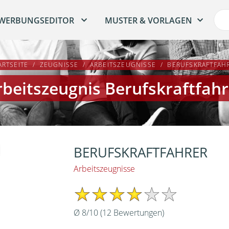
WERBUNGSEDITOR
MUSTER & VORLAGEN
ARTSEITE
ZEUGNISSE
ARBEITSZEUGNISSE
BERUFSKRAFTFAH
rbeitszeugnis Berufskraftfahr
BERUFSKRAFTFAHRER
Arbeitszeugnisse
Ø
8
/
10
(
12
Bewertungen)