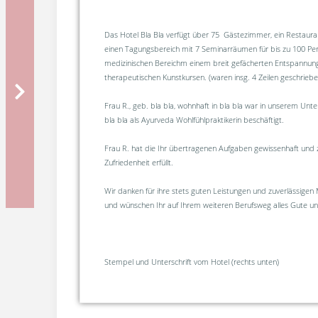
Das Hotel Bla Bla verfügt über 75 Gästezimmer, ein Restauran
einen Tagungsbereich mit 7 Seminarräumen für bis zu 100 Pe
medizinischen Bereichm einem breit gefächerten Entspannu
therapeutischen Kunstkursen. (waren insg. 4 Zeilen geschrieben 
Frau R., geb. bla bla, wohnhaft in bla bla war in unserem Un
bla bla als Ayurveda Wohlfühlpraktikerin beschäftigt.
Frau R. hat die Ihr übertragenen Aufgaben gewissenhaft und z
Zufriedenheit erfüllt.
Wir danken für ihre stets guten Leistungen und zuverlässigen 
und wünschen Ihr auf Ihrem weiteren Berufsweg alles Gute und 
Stempel und Unterschrift vom Hotel (rechts unten)