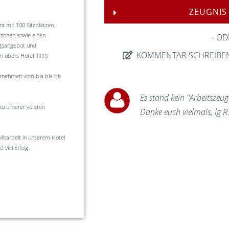
ZEUGNIS
t mit 100 Sitzplätzen,
rsonen sowie einen
OD
ngsangebot und
KOMMENTAR SCHREIBE
übers Hotel !!!!!!!)
ternehmen vom bla bla bis
Es stand kein ''Arbeitszeug
u unserer vollsten
Danke euch vielmals, lg R
Mitarbeit in unserem Hotel
viel Erfolg.