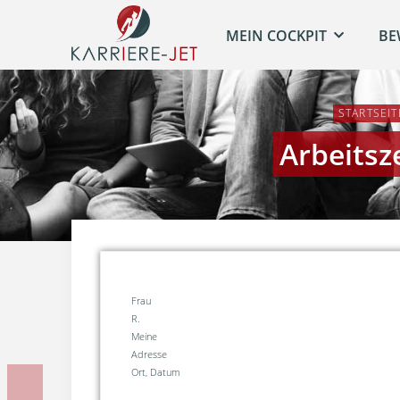
MEIN COCKPIT
BE
STARTSEIT
Arbeitsz
Frau
R.
Meine
Adre
Ort, Datum