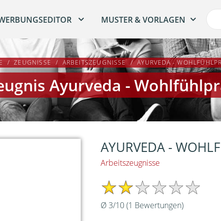
WERBUNGSEDITOR
MUSTER & VORLAGEN
E
ZEUGNISSE
ARBEITSZEUGNISSE
AYURVEDA - WOHLFÜHLPR
eugnis Ayurveda - Wohlfühlpr
AYURVEDA - WOHLF
Arbeitszeugnisse
sse
Ø
3
/
10
(
1
Bewertungen)