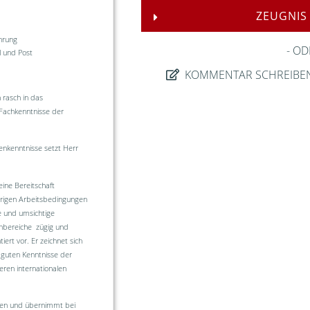
ZEUGNIS
hrung
OD
l und Post
KOMMENTAR SCHREIBE
 rasch in das
Fachkenntnisse der
nkenntnisse setzt Herr
ine Bereitschaft
erigen Arbeitsbedingungen
le und umsichtige
enbereiche zügig und
iert vor. Er zeichnet sich
e guten Kenntnisse der
eren internationalen
ssen und übernimmt bei