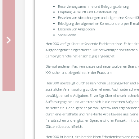
Reservierungsannahme und Belegungsplanung
Empfang, Auskunft und Gästeberatung
Erstellen von Abrechnungen und allgemeine Kassenfü
Erledigung der allgemeinen Korrespondenz per E-mai
Erstellen von Angeboten
Social Media
Herr XXX verfügt über umfassende Fachkenntnisse. Er hat sich
Aufgabengebiet eingearbeitet. Die notwendigen spezifischen 
Campingbranche hat er sich zügig angeeignet.
Die vorhandenen Fachkenntnisse und neuerworbenen Branche
XXX sicher und zielgerichtet in der Praxis um.
Herr XXX überzeugt durch seinen hohen Leistungswillen und se
zusätzliche Verantwortung zu übernehmen. Auch unter schwi
bewältigt er seine Aufgaben. Er verfügt über eine sehr schnel
Auffassungsgabe und arbeitete sich in die einzelnen Aufgab
zielsicher ein. Dabei geht er planvoll, sytem- und ergebnisorient
durch eine ernsthafte und reflektierte Arbeitsweise aus. Sein
französischen und englischen Sprache sind im Kontakt mit uns
Gästen überaus hilfreich.
Herr XXX ist bereit, sich betrieblichen Erfordernissen anzupa