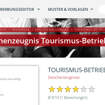
WERBUNGSEDITOR
MUSTER & VORLAGEN
EITE
ZEUGNISSE
ZWISCHENZEUGNISSE
TOURISMUS-BETRIE
henzeugnis Tourismus-Betrie
TOURISMUS-BETRIE
Zwischenzeugnisse
zeption beschäftigt.
tzt.
Ø
8
/
10
(
1
Bewertungen)