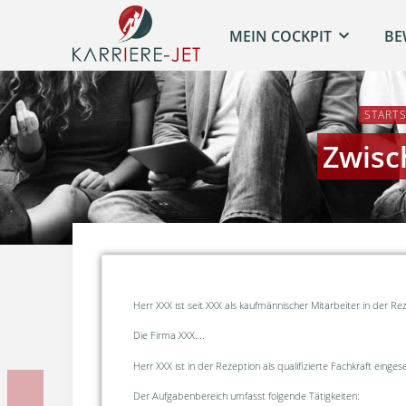
MEIN COCKPIT
BE
STARTS
Zwisc
Herr XXX ist seit XXX als kaufmännischer Mitarbeiter in der Re
Die Firma XXX….
Herr XXX ist in der Rezeption als qualifizierte Fachkraft eingese
Der Aufgabenbereich umfasst folgende Tätigkeiten: