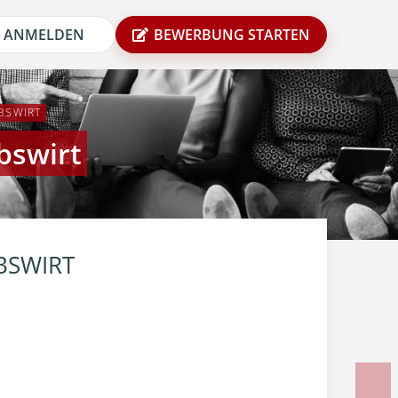
ANMELDEN
BEWERBUNG STARTEN
BSWIRT
bswirt
BSWIRT