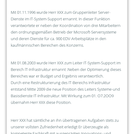
Mit 01.11.1996 wurde Herr XXX zum Gruppenleiter Server-
Dienste im IT-System-Support ernannt. In dieser Funktion
verantwortete er neben der Koordination von drei Mitarbeitern
den ordnungsgemäßen Betrieb der Microsoft-Serversysteme
und deren Dienste für ca. 900 EDV-Arbeitsplätze in den
kaufmännischen Bereichen des Konzerns.
Mit 01.08.2003 wurde Herr XXX zum Leiter IT-System-Support im
Bereich lT-Infrastruktur ernannt .Neben der Optimierung dieses
Bereiches war er Budget und Ergebnis verantwortlich.
Durch eine Restrukturierung des lT-Bereichs Infrastruktur
entstand Mitte 2009 die neue Position des Leiters Systeme-und
Basisdienste IT-Infrastruktur. Mit Wirkung zum 01. O7.2OO9
übernahm Herr XXX diese Position.
Herr XXX hat sämtliche an ihn übertragenen Aufgaben stets zu
unserer vollsten Zufriedenheit erledigt Er überzeugte als
kompetente Fachkraft mit ausgeprägten Innovations- und