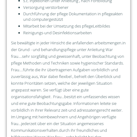
s.c. Injektionen unter Anleitung , nach Fortbildung
Versorgung verstorbener
Durchführung der pflege Dokumentation in pflegeakten
und computergestützt
Mitarbeit bei der Umsetzung des pflegeLeitbildes
Reinigungs-und Desinfektionsarbeiten
Sie bewältigte in jeder Hinsicht die anfallenden arbeitsmengen.in
der Grund - und behandlungspflege unter Anleitung War
frau....sehr sorgfältig und gewissenhaft, unter Beobachtung von
pflege Methoden und Techniken sowie hygienischer Standards.
Frau....führte die ihr übertragenen Aufgaben vorbildlich und
zuverlässig aus, War dabei flexibel , behielt den Überblick und
konnte Prioritäten setzen, welche der jeweiligen Situation
angepasst waren. Sie verfügt über eine gute
organisationsfahigkeit . Frau...besitzt ein umfassendes wissen
und eine gute Beobachtungsgabe. Informationen leitete sie
vorbildlich in ihrer Relevanz zeit-und adressatengerecht weiter.
Im Umgang mit heimbewohnern und Angehörigen verfügte
frau...jederzeit über ein der Situation angemessenes
Kommunikationsverhalten.durch ihr freundliches und
hilfsbereites Wesen War frau....sehr beliebt bei den